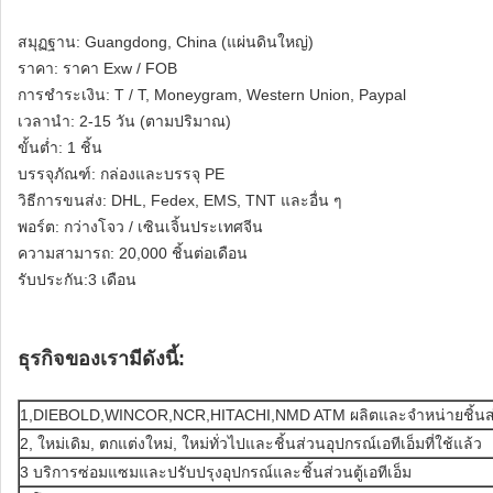
สมุฏฐาน: Guangdong, China (แผ่นดินใหญ่)
ราคา: ราคา Exw / FOB
การชำระเงิน: T / T, Moneygram, Western Union, Paypal
เวลานำ: 2-15 วัน (ตามปริมาณ)
ขั้นต่ำ: 1 ชิ้น
บรรจุภัณฑ์: กล่องและบรรจุ PE
วิธีการขนส่ง: DHL, Fedex, EMS, TNT และอื่น ๆ
พอร์ต: กว่างโจว / เซินเจิ้นประเทศจีน
ความสามารถ: 20,000 ชิ้นต่อเดือน
รับประกัน:3 เดือน
ธุรกิจของเรามีดังนี้:
1,DIEBOLD,WINCOR,NCR,HITACHI,NMD ATM ผลิตและจำหน่ายชิ้นส
2, ใหม่เดิม, ตกแต่งใหม่, ใหม่ทั่วไปและชิ้นส่วนอุปกรณ์เอทีเอ็มที่ใช้แล้ว
3 บริการซ่อมแซมและปรับปรุงอุปกรณ์และชิ้นส่วนตู้เอทีเอ็ม