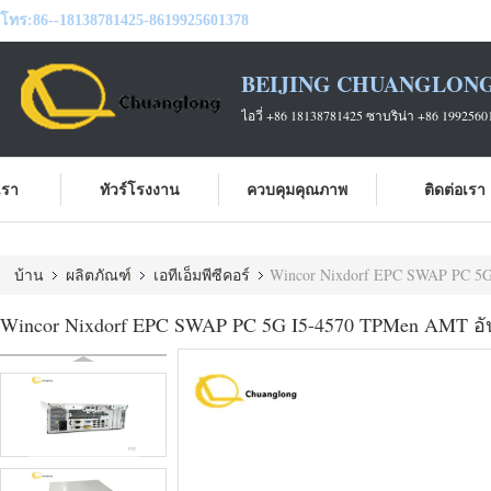
โทร:
86--18138781425-8619925601378
BEIJING CHUANGLONG
ไอวี่ +86 18138781425 ซาบริน่า +86 1992560
บเรา
ทัวร์โรงงาน
ควบคุมคุณภาพ
ติดต่อเรา
บ้าน
ผลิตภัณฑ์
เอทีเอ็มพีซีคอร์
Wincor Nixdorf EPC SWAP PC 5G
Wincor Nixdorf EPC SWAP PC 5G I5-4570 TPMen AMT อั