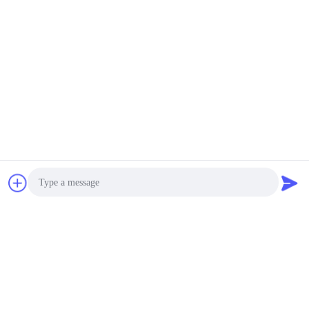
Photo
แท็ก:
,
,
Swap PC 5G I5-4570 TPMen
01750262084
01750291408 ชิ้นส่วนเครื
Video Call