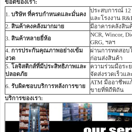
ข้อดีของเรา:
ประสบการณ์ 12
1.
บริษัท ที่ครบกำหนดและมั่นคง
และโรงงาน R&
2.
สินค้าคงคลังมากมาย
มีอาคารคลังสินค้
NCR, Wincor, Di
3.
สินค้าหลายยี่ห้อ
GRG, ฯลฯ
4.
การประกันคุณภาพอย่างเข้ม
ผ่านการทดสอบโ
งวด
ก่อนส่งสินค้า
5.
โลจิสติกส์ที่มีประสิทธิภาพและ
ความร่วมมือระยะ
ปลอดภัย
จัดส่งรวดเร็วแ
ATM มืออาชีพแก
6.
รับผิดชอบบริการหลังการขาย
ขายที่พิถีพิถัน
บริการของเรา: