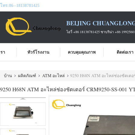
โทร:
86--18138781425
BEIJING CHUANGLONG
ไอวี่ +86 18138781425 ซาบริน่า +86 1992560
บเรา
ทัวร์โรงงาน
ควบคุมคุณภาพ
ติดต่อเรา
บ้าน
ผลิตภัณฑ์
ATM อะไหล่
9250 H68N ATM อะไหล่ช่องชัตเตอร
9250 H68N ATM อะไหล่ช่องชัตเตอร์ CRM9250-SS-001 YT