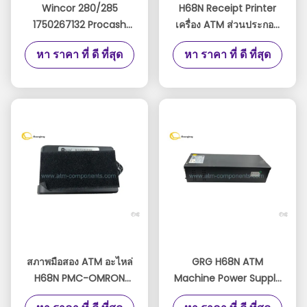
Wincor 280/285
H68N Receipt Printer
1750267132 Procash
เครื่อง ATM ส่วนประกอบ
280N TP28 (P3 + M1 +
TRP-003R Duablity สูง
หา ราคา ที่ ดี ที่สุด
หา ราคา ที่ ดี ที่สุด
H2) เครื่องพิมพ์ใบเสร็จ 80
มม. 280 01750256248
สภาพมือสอง ATM อะไหล่
GRG H68N ATM
H68N PMC-OMRON
Machine Power Supply
PMC-001YT2.291.2128
GPAD431M36-1B