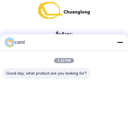
สื่อสังคม
carol
ติดต่อด่วน
1:22 PM
โทรศัพท์
Good day, what product are you looking for?
86--18138781425-8619925601378
อีเมล
ivy@atmpart.net
ที่อยู่
ฉบับที่ 46, West Fifth Street, เขตตะวันตกของสวน Yujing,
Luoxi Xincheng, Dashi Town, Panyu Dist., กว่างโจว,