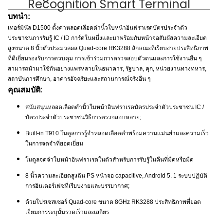
Recognition Smart Terminal
บทนำ:
เทอร์มินัล D1500 ตั้งค่าหลอดเลือดดำนิ้วใบหน้าอินฟราเรดบัตรประจำตัว
ประชาชนการรับรู้ IC / ID การ์ดในหนึ่งและมาพร้อมกับหน้าจอสัมผัสความละเอียด
สูงขนาด 8 นิ้วตัวประมวลผล Quad-core RK3288 ลักษณะที่เรียบง่ายประสิทธิภาพ
ที่ดีเยี่ยมรองรับการควบคุม การเข้าร่วมการตรวจสอบตัวตนและการใช้งานอื่น ๆ
สามารถนำมาใช้กันอย่างแพร่หลายในธนาคาร, รัฐบาล, คุก, หน่วยงานทางทหาร,
สถาบันการศึกษา, อาคารอัจฉริยะและสถานการณ์จริงอื่น ๆ
คุณสมบัติ:
สนับสนุนหลอดเลือดดำนิ้วใบหน้าอินฟราเรดบัตรประจำตัวประชาชน IC /
บัตรประจำตัวประชาชนวิธีการตรวจสอบหลาย;
Built-in T910 โมดูลการรู้จำหลอดเลือดดำพร้อมความแม่นยำและความเร็ว
ในการจดจำที่ยอดเยี่ยม
โมดูลจดจำใบหน้าอินฟราเรดในตัวสำหรับการรับรู้ในคืนที่มืดหรือมืด
8 นิ้วความละเอียดสูงฉัน PS หน้าจอ capacitive, Android 5. 1 ระบบปฏิบัติ
การอินเตอร์เฟซที่เรียบง่ายและบรรยากาศ;
ด้วยโปรเซสเซอร์ Quad-core ขนาด 8GHz RK3288 ประสิทธิภาพที่ยอด
เยี่ยมการระบุนั้นรวดเร็วและเสถียร