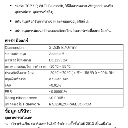
รองรับ TCP / IP, WI FI, Bluetooth, วิธีสื่อสารหลาย Wiegand, รองรับ
อุปกรณ์ควบคุมการเข้าถึง;
สนับสนุนฟังก์ชั่นการนำเข้าและส่งออกข้อมูลดิสก์ U;
สนับสนุนการพัฒนาสำรองและจัดเตรียมอินเตอร์เฟสที่สอดคล้องกัน
พารามิเตอร์:
312x191x70mm
Diamension
ระบบสนับสนุน
Android 5.1
พาวเวอร์ซัพพลาย
DC12V / 2A
สภาพแวดล้อมในการทำงาน
-10 ℃ ~ 55 ℃
ประหยัดสิ่งแวดล้อม
-20 ℃ ~ 70 ℃ (-4 ℉ ~ 158 ℉) 0 ~ 90% RH
สกุลเงินทำงาน
ตามแบบฉบับ
FAR
<0.01%
FRR
<0.00001%
nition speed
<0.0005s
Recog
แพลตฟอร์ม Hareware
RA3288,2G RAM, 8G ROM
ข้อมูล บริษัท:
อุตสาหกรรมไฮเทค
กว่างโจวเซินเจียงสมาร์ทเทคโนโลยี จำกัด ก่อตั้งขึ้นในปี 2013 เป็นหนึ่งใน