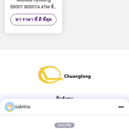
5600T 8000TA ATM ชิ้น
ส่วนเข็มขัดยางขนาดเล็ก
หา ราคา ที่ ดี ที่สุด
10x402x0.65 Mm
สื่อสังคม
sabrina
ติดต่อด่วน
5:01 PM