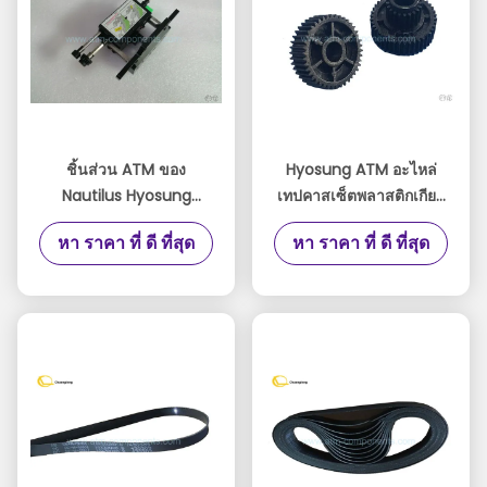
ชิ้นส่วน ATM ของ
Hyosung ATM อะไหล่
Nautilus Hyosung
เทปคาสเซ็ตพลาสติกเกียร์
5600T Cassette Push
คู่ 21T 42G สีดำ
หา ราคา ที่ ดี ที่สุด
หา ราคา ที่ ดี ที่สุด
Plate Carriage
S7430000211