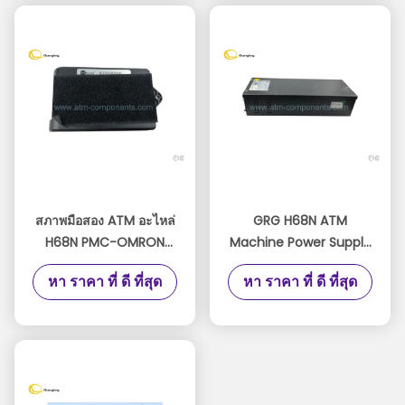
สภาพมือสอง ATM อะไหล่
GRG H68N ATM
H68N PMC-OMRON
Machine Power Supply
PMC-001YT2.291.2128
GPAD431M36-1B
หา ราคา ที่ ดี ที่สุด
หา ราคา ที่ ดี ที่สุด
S.0072217 / อุปกรณ์
ATM