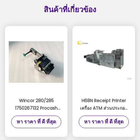
สินค้าที่เกี่ยวข้อง
Wincor 280/285
H68N Receipt Printer
1750267132 Procash
เครื่อง ATM ส่วนประกอบ
280N TP28 (P3 + M1 +
TRP-003R Duablity สูง
หา ราคา ที่ ดี ที่สุด
หา ราคา ที่ ดี ที่สุด
H2) เครื่องพิมพ์ใบเสร็จ 80
มม. 280 01750256248