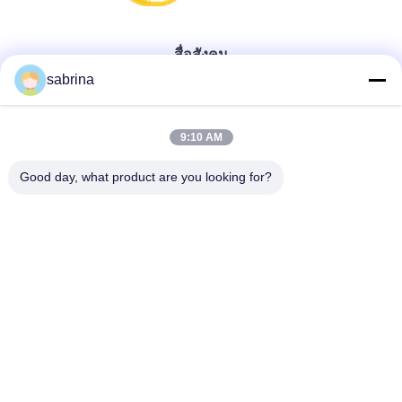
สื่อสังคม
sabrina
ติดต่อด่วน
9:10 AM
โทรศัพท์
Good day, what product are you looking for?
86--18138781425-8619925601378
อีเมล
ivy@atmpart.net
ที่อยู่
ฉบับที่ 46, West Fifth Street, เขตตะวันตกของสวน Yujing,
Luoxi Xincheng, Dashi Town, Panyu Dist., กว่างโจว,
กวางตุ้ง, จีน