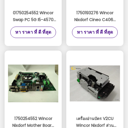
01750254552 Wincor
1750193276 Wincor
Swap PC 5G I5-4570
Nixdorf Cineo C4060
PC AMT อัพเกรด
ATM Parts หัวหน้าโมดูล
หา ราคา ที่ ดี ที่สุด
หา ราคา ที่ ดี ที่สุด
Windows10 Migration
หลัก W.Drive
Swap เมนบอร์ด
01750193276
1750293439
1750254552
1750254552 Wincor
เครื่องอ่านบัตร V2CU
Nixdorf Mother Board
Wincor Nixdorf ส่วน