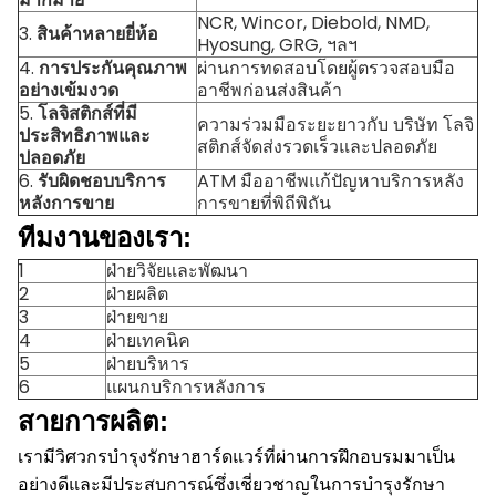
NCR, Wincor, Diebold, NMD,
3.
สินค้าหลายยี่ห้อ
Hyosung, GRG, ฯลฯ
4.
การประกันคุณภาพ
ผ่านการทดสอบโดยผู้ตรวจสอบมือ
อย่างเข้มงวด
อาชีพก่อนส่งสินค้า
5.
โลจิสติกส์ที่มี
ความร่วมมือระยะยาวกับ บริษัท โลจิ
ประสิทธิภาพและ
สติกส์จัดส่งรวดเร็วและปลอดภัย
ปลอดภัย
6.
รับผิดชอบบริการ
ATM มืออาชีพแก้ปัญหาบริการหลัง
หลังการขาย
การขายที่พิถีพิถัน
ทีมงานของเรา:
1
ฝ่ายวิจัยและพัฒนา
2
ฝ่ายผลิต
3
ฝ่ายขาย
4
ฝ่ายเทคนิค
5
ฝ่ายบริหาร
6
แผนกบริการหลังการ
สายการผลิต:
เรามีวิศวกรบำรุงรักษาฮาร์ดแวร์ที่ผ่านการฝึกอบรมมาเป็น
อย่างดีและมีประสบการณ์ซึ่งเชี่ยวชาญในการบำรุงรักษา