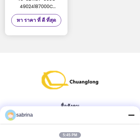
49024187000C
Diebold ATM Parts
หา ราคา ที่ ดี ที่สุด
Assembly Front Upper
Assy UPR FRT
สื่อสังคม
sabrina
ติดต่อด่วน
5:45 PM