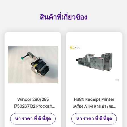
สินค้าที่เกี่ยวข้อง
Wincor 280/285
H68N Receipt Printer
1750267132 Procash
เครื่อง ATM ส่วนประกอบ
280N TP28 (P3 + M1 +
TRP-003R Duablity สูง
หา ราคา ที่ ดี ที่สุด
หา ราคา ที่ ดี ที่สุด
H2) เครื่องพิมพ์ใบเสร็จ 80
มม. 280 01750256248