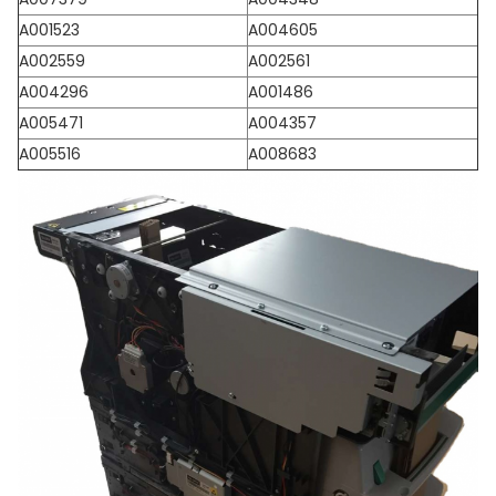
A001523
A004605
A002559
A002561
A004296
A001486
A005471
A004357
A005516
A008683