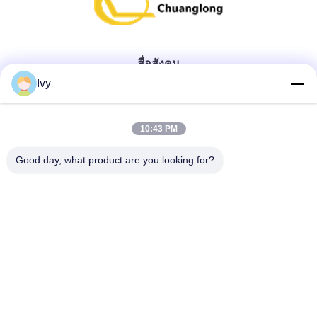
สื่อสังคม
Ivy
ติดต่อด่วน
10:43 PM
โทรศัพท์
Good day, what product are you looking for?
86--18138781425-8619925601378
อีเมล
ivy@atmpart.net
ที่อยู่
ฉบับที่ 46, West Fifth Street, เขตตะวันตกของสวน Yujing,
Luoxi Xincheng, Dashi Town, Panyu Dist., กว่างโจว,
กวางตุ้ง, จีน