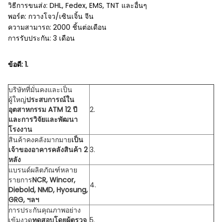
วิธีการขนส่ง: DHL, Fedex, EMS, TNT และอื่นๆ
พอร์ต: กวางโจว/เซินเจิ้น จีน
ความสามารถ: 2000 ชิ้นต่อเดือน
การรับประกัน: 3 เดือน
ข้อดี
:
1.
บริษัทที่มั่นคงและเป็น
ผู้ใหญ่
ประสบการณ์ใน
อุตสาหกรรม ATM 12 ปี
2.
และการวิจัยและพัฒนา
โรงงาน
สินค้าคงคลังมากมาย
เป็น
เจ้าของอาคารคลังสินค้า 2
3.
หลัง
แบรนด์ผลิตภัณฑ์หลาย
รายการ
NCR, Wincor,
4.
Diebold, NMD, Hyosung,
GRG, ฯลฯ
การประกันคุณภาพอย่าง
เข้มงวด
ทดสอบโดยผู้ตรวจ
5.