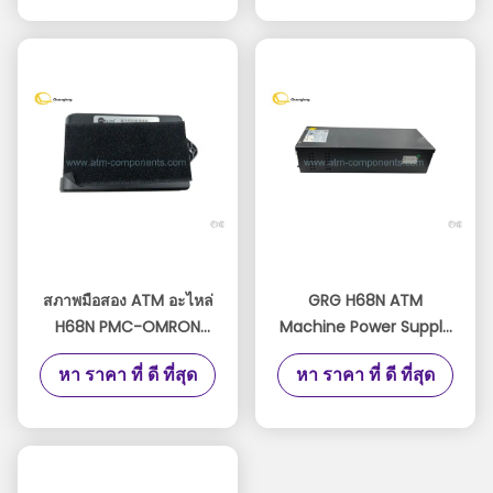
สภาพมือสอง ATM อะไหล่
GRG H68N ATM
H68N PMC-OMRON
Machine Power Supply
PMC-001YT2.291.2128
GPAD431M36-1B
หา ราคา ที่ ดี ที่สุด
หา ราคา ที่ ดี ที่สุด
S.0072217 / อุปกรณ์
ATM